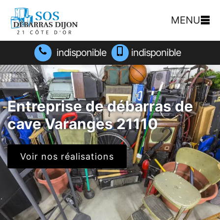
MENU
indisponible
indisponible
Entreprise de débarras de
cave Varanges 21110
Voir nos réalisations