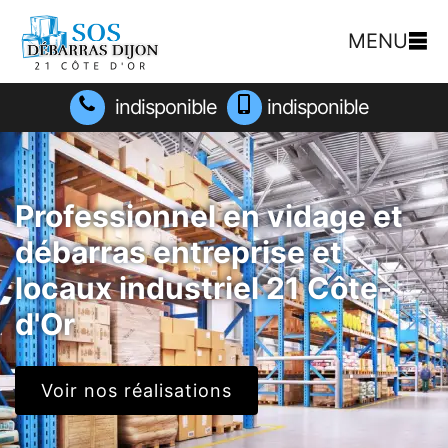
MENU
indisponible
indisponible
Professionnel en vidage et
débarras entreprise et
locaux industriel 21 Côte-
d'Or
Voir nos réalisations