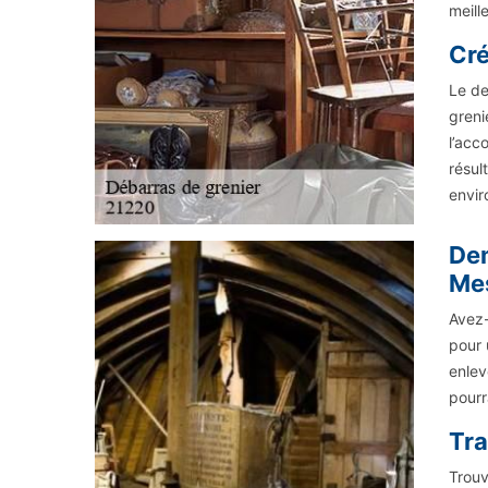
meill
Cré
Le de
greni
l’acc
résul
envir
Dem
Me
Avez-
pour 
enlev
pourr
Tra
Trouv