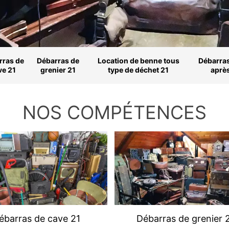
rras de
Débarras de
Location de benne tous
Débarras
ve 21
grenier 21
type de déchet 21
aprè
NOS COMPÉTENCES
ébarras de cave 21
Débarras de grenier 