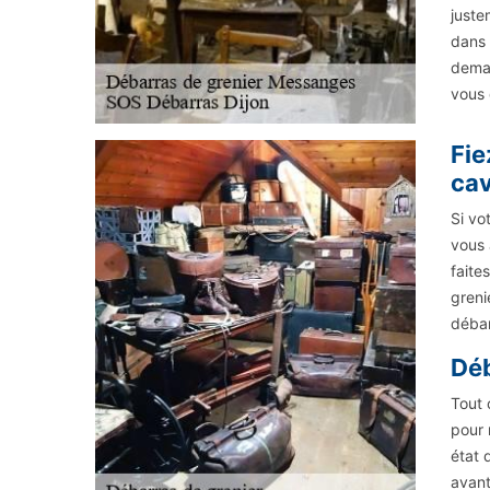
juste
dans 
deman
vous 
Fie
cav
Si vo
vous 
faite
greni
débar
Déb
Tout 
pour 
état 
avant