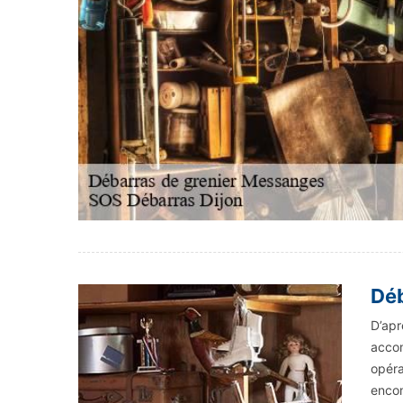
Déb
D’apr
accom
opéra
encom