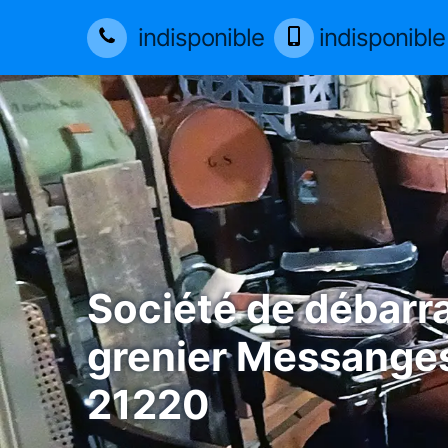
indisponible
indisponible
Société de débarr
grenier Messange
21220