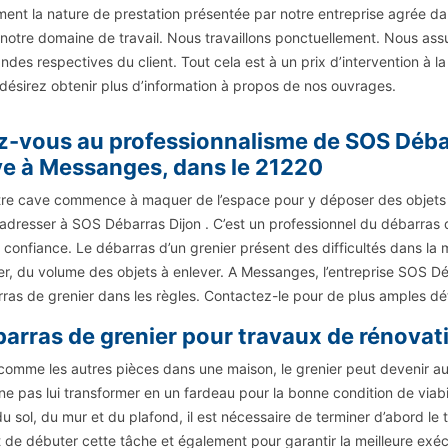
ment la nature de prestation présentée par notre entreprise agrée d
notre domaine de travail. Nous travaillons ponctuellement. Nous ass
des respectives du client. Tout cela est à un prix d’intervention à l
désirez obtenir plus d’information à propos de nos ouvrages.
z-vous au professionnalisme de SOS Déba
e à Messanges, dans le 21220
tre cave commence à maquer de l’espace pour y déposer des objets que
adresser à SOS Débarras Dijon . C’est un professionnel du débarras qu
s confiance. Le débarras d’un grenier présent des difficultés dans la m
er, du volume des objets à enlever. A Messanges, l’entreprise SOS 
ras de grenier dans les règles. Contactez-le pour de plus amples dé
arras de grenier pour travaux de rénovat
comme les autres pièces dans une maison, le grenier peut devenir aus
ne pas lui transformer en un fardeau pour la bonne condition de viabi
du sol, du mur et du plafond, il est nécessaire de terminer d’abord l
 de débuter cette tâche et également pour garantir la meilleure exéc