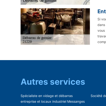
Ent
Si vo
dans 
vous 
trava
compl
Autres services
Spécialiste en vidage et débarras
Société 
entreprise et locaux industriel Messanges