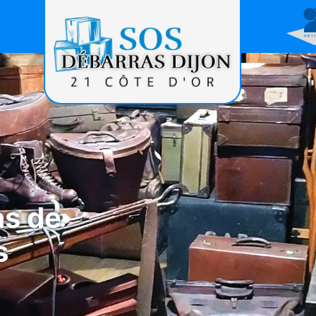
as de
s