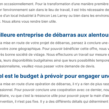
en occasionnellement. Pour la transformation d’une manière première e
r l’environnement sain dans le lieu de travail, il est très nécessaire d
e d’un local industriel à Poincon Les Larrey ou bien dans les environs
. Nous allons vous rendre bien utile.
lleure entreprise de débarras aux alento
la mise en route de votre projet de débarras, pensez à conclure une c
votre zone géographique. Pour pouvoir bénéficier cette offre, nous 
rès bonne société de vidage. Nous effectuons un travail sur mesure e
ts, leurs disponibilités budgétaires ainsi que leurs possibilités tempor
ssionnalisme, veuillez-nous passer votre demande de devis.
l est le budget à prévoir pour engager un
la mise en route d’une opération de débarras, il n’y a rien de plus ra
ssionnel. Pour pouvoir conclure une coopération avec ce dernier, nou
taire, vu que c’est la ressource utile pour pouvoir payer la main d’œ
ervention, il n’est pas fixe. Il y a des différents détails qui détermine