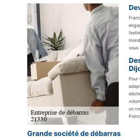
Dev
Franc
engag
l’est
monde
vous 
Des
Dij
Pour 
adapt
déche
volum
un ce
Poinc
Grande société de débarras