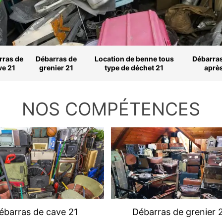
rras de
Débarras de
Location de benne tous
Débarras
ve 21
grenier 21
type de déchet 21
aprè
NOS COMPÉTENCES
ébarras de cave 21
Débarras de grenier 