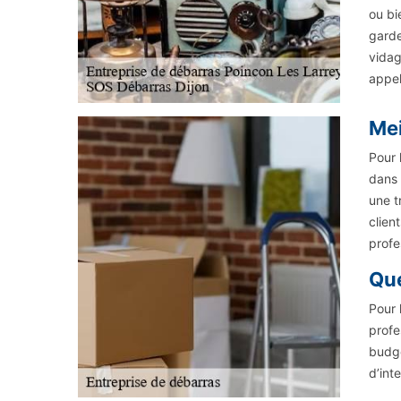
ou bi
garde
vidag
appel
Mei
Pour 
dans 
une t
clien
profe
Que
Pour 
profe
budgé
d’int