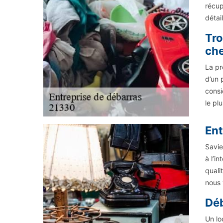
récup
détail
Tro
ch
La pr
d’un 
consi
le pl
Ent
Savie
à l’i
quali
nous 
Déb
Un lo