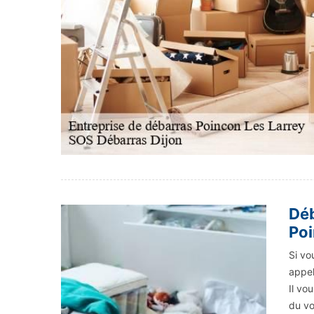
Déb
Poi
Si vo
appel
Il vo
du vo